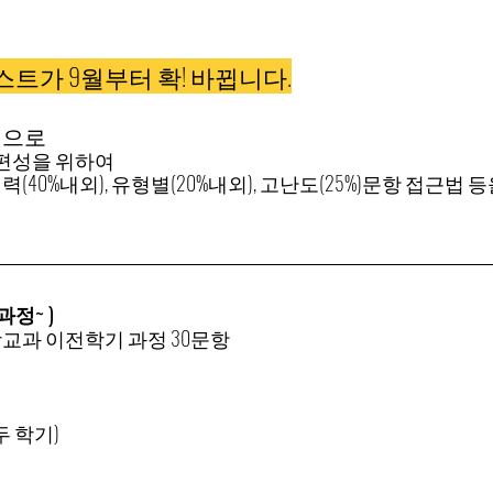
트가 9월부터 확! 바뀝니다.
 으로
 편성을 위하여
해력(40%내외), 유형별(20%내외), 고난도(25%)문항 접근법
정~ )
교과 이전학기 과정 30문항
두 학기)