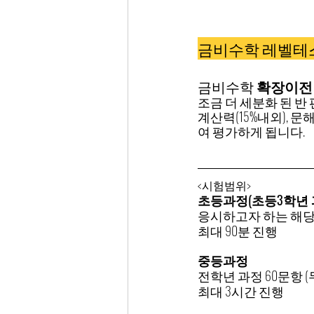
금비수학 레벨테스
금비수학 
확장이전
조금 더 세분화 된 반
계산력(15%내외), 문
여 평가하게 됩니다.
<시험범위>
초등과정(초등3학년 과
응시하고자 하는 해당
최대 90분 진행
중등과정
전학년 과정 60문항 (
최대 3시간 진행