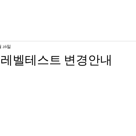
메인
초등과정
중등과정
고등과정
수업시스템
시간표 안
월 26일
 레벨테스트 변경안내